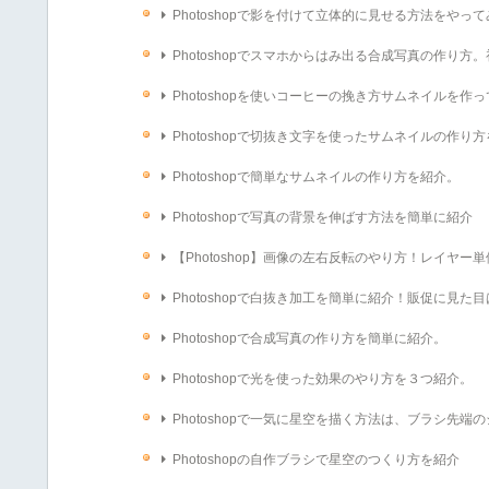
Photoshopで影を付けて立体的に見せる方法をやっ
Photoshopでスマホからはみ出る合成写真の作り方
Photoshopを使いコーヒーの挽き方サムネイルを作
Photoshopで切抜き文字を使ったサムネイルの作り
Photoshopで簡単なサムネイルの作り方を紹介。
Photoshopで写真の背景を伸ばす方法を簡単に紹介
【Photoshop】画像の左右反転のやり方！レイヤ
Photoshopで白抜き加工を簡単に紹介！販促に見た
Photoshopで合成写真の作り方を簡単に紹介。
Photoshopで光を使った効果のやり方を３つ紹介。
Photoshopで一気に星空を描く方法は、ブラシ先端
Photoshopの自作ブラシで星空のつくり方を紹介