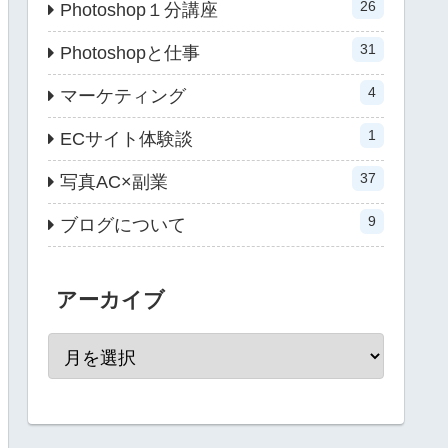
26
Photoshop１分講座
31
Photoshopと仕事
4
マーケティング
1
ECサイト体験談
37
写真AC×副業
9
ブログについて
アーカイブ