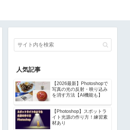
人気記事
【2026最新】Photoshopで
写真の光の反射・映り込み
を消す方法【AI機能も】
【Photoshop】スポットラ
イト光源の作り方！練習素
材あり