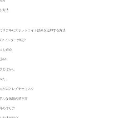
を紹介
する方法
写真にリアルなスポットライト効果を追加する方法
awフィルターの紹介
方法を紹介
に紹介
ーブとぼかし
てみた。
トはゆがみとレイヤーマスク
リアルな光線の描き方
写真の作り方
する方法の紹介