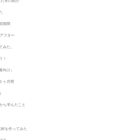
れた本の紹介
た
練習期間
ーアフター
ってみた。
よう！
心者向け』
ら１ヶ月間
法
から学んだこと
る素材を作ってみた