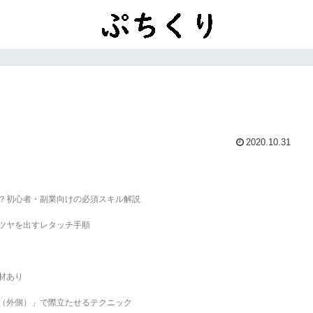
2020.10.31
必要？初心者・副業向けの必須スキル解説
豆のツヤを出すレタッチ手順
素材あり
光彩（外側）」で際立たせるテクニック