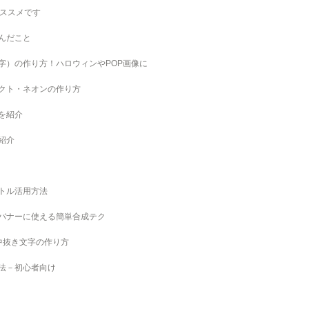
オススメです
学んだこと
文字）の作り方！ハロウィンやPOP画像に
ェクト・ネオンの作り方
つを紹介
に紹介
イトル活用方法
方！バナーに使える簡単合成テク
と中抜き文字の作り方
方法－初心者向け