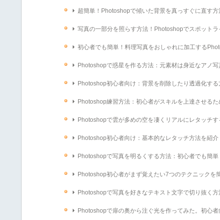
超簡単！Photoshopで傾いた背景を真っすぐに直す
写真の一部分を照らす方法！Photoshopでスポッ
初心者でも簡単！料理写真をおしゃれに加工するPhoto
Photoshopで惑星を作る方法：元素材は身近なアノ
Photoshop初心者向け：背景を削除したり透過化す
Photoshop練習方法：初心者がスキルを上達させる
Photoshopで雲が多めの空を凄くリアルにレタッチ
Photoshop初心者向け：基本的なレタッチ方法を紹介
Photoshopで写真を明るくする方法：初心者でも簡単
Photoshop初心者がまず覚えたい7つのテクニック
Photoshopで写真を好きなテキスト文字で切り抜く
Photoshopで扉の奥から注ぐ光を作ってみた。初心