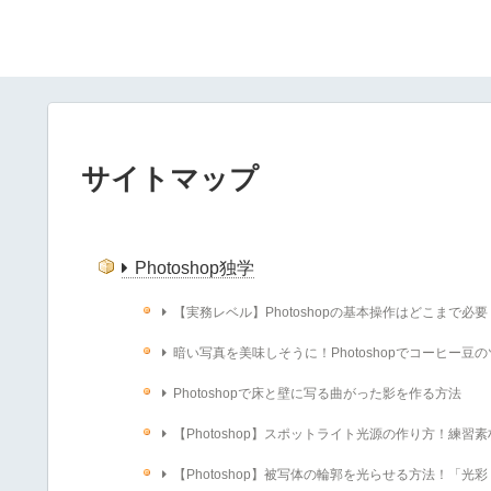
サイトマップ
Photoshop独学
【実務レベル】Photoshopの基本操作はどこまで
暗い写真を美味しそうに！Photoshopでコーヒー
Photoshopで床と壁に写る曲がった影を作る方法
【Photoshop】スポットライト光源の作り方！練習
【Photoshop】被写体の輪郭を光らせる方法！「