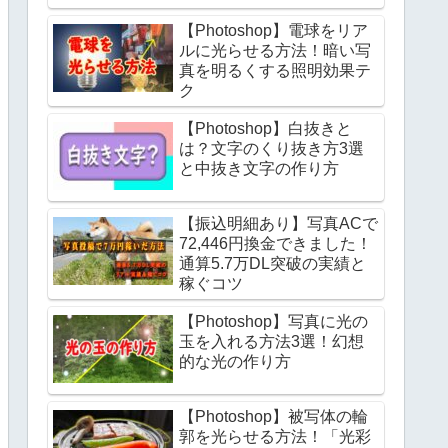
【Photoshop】電球をリア
ルに光らせる方法！暗い写
真を明るくする照明効果テ
ク
【Photoshop】白抜きと
は？文字のくり抜き方3選
と中抜き文字の作り方
【振込明細あり】写真ACで
72,446円換金できました！
通算5.7万DL突破の実績と
稼ぐコツ
【Photoshop】写真に光の
玉を入れる方法3選！幻想
的な光の作り方
【Photoshop】被写体の輪
郭を光らせる方法！「光彩