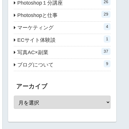
26
Photoshop１分講座
29
Photoshopと仕事
4
マーケティング
1
ECサイト体験談
37
写真AC×副業
9
ブログについて
アーカイブ