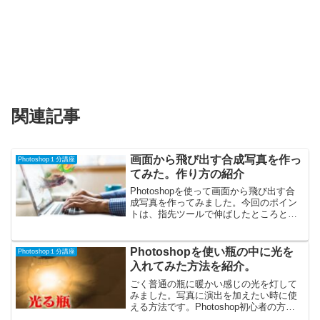
関連記事
画面から飛び出す合成写真を作っ
Photoshop１分講座
てみた。作り方の紹介
Photoshopを使って画面から飛び出す合
成写真を作ってみました。今回のポイン
トは、指先ツールで伸ばしたところと、
レイヤーマスクで粒子状にしたところで
す。お遊びの一つとして是非参考にいか
がですか？
Photoshopを使い瓶の中に光を
Photoshop１分講座
入れてみた方法を紹介。
ごく普通の瓶に暖かい感じの光を灯して
みました。写真に演出を加えたい時に使
える方法です。Photoshop初心者の方は
是非参考にして下さい。レイヤー構成と