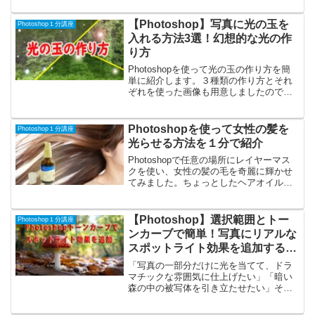
詳しいやり方も分かるようにリンク貼っ
てます。
【Photoshop】写真に光の玉を
Photoshop１分講座
入れる方法3選！幻想的な光の作
り方
Photoshopを使って光の玉の作り方を簡
単に紹介します。３種類の作り方とそれ
ぞれを使った画像も用意しましたので、
Photoshopの独学を始めて間もない人は
参考になると思います。
Photoshopを使って女性の髪を
Photoshop１分講座
光らせる方法を１分で紹介
Photoshopで任意の場所にレイヤーマス
クを使い、女性の髪の毛を奇麗に輝かせ
てみました。ちょっとしたヘアオイルの
紹介広告でありそうな合成写真を作って
みました。Photoshopの独学初心者向け
の内容です。
【Photoshop】選択範囲とトー
Photoshop１分講座
ンカーブで簡単！写真にリアルな
スポットライト効果を追加する方
法
「写真の一部分だけに光を当てて、ドラ
マチックな雰囲気に仕上げたい」「暗い
森の中の被写体を引き立たせたい」そん
なときにおすすめなのが、Photoshopの
「トーンカーブ」と「選択範囲」を使っ