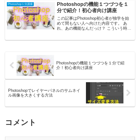
たスポットライト効果です。一見難しそ
Photoshopの機能１つづつを１
Photoshop１分講座
うに見えますが、...
分で紹介！初心者向け講座
この記事はPhotoshop初心者が独学を始
めて間もない人へ向けた内容です。 あ
れ、あの機能なんだっけ？ こういう時ど
うするんだっけ？ こんな方法もあるん
だ！というような内容で、私自身も同じ
ようになるほど！と思った内容をどんど
ん紹介している...
Photoshopの機能１つづつを１分で紹
介！初心者向け講座
Photoshopでレイヤーパネルのサムネイ
ル画像を大きくする方法
コメント